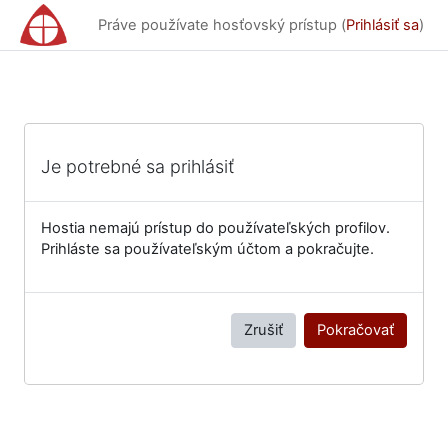
Preskočiť na hlavný obsah
Práve používate hosťovský prístup (
Prihlásiť sa
)
Je potrebné sa prihlásiť
Hostia nemajú prístup do používateľských profilov.
Prihláste sa používateľským účtom a pokračujte.
Zrušiť
Pokračovať
Bloky