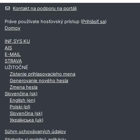
Dodatočné bloky
Kontakt na podporu na portáli
Práve používate hosťovský prístup (
Prihlásiť sa
)
Domov
INF.SYS KU
AIS
E-MAIL
STRAVA
UŽITOČNÉ
Zistenie prihlasovacieho mena
Generovanie nového hesla
Zmena hesla
Slovenčina ‎(sk)‎
English ‎(en)‎
Polski ‎(pl)‎
Slovenčina ‎(sk)‎
Українська ‎(uk)‎
Súhrn uchovávaných údajov
Stiahnite si mobilnú aplikáciu