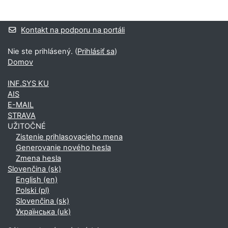
Dodatočné bloky
Kontakt na podporu na portáli
Nie ste prihlásený. (
Prihlásiť sa
)
Domov
INF.SYS KU
AIS
E-MAIL
STRAVA
UŽITOČNÉ
Zistenie prihlasovacieho mena
Generovanie nového hesla
Zmena hesla
Slovenčina ‎(sk)‎
English ‎(en)‎
Polski ‎(pl)‎
Slovenčina ‎(sk)‎
Українська ‎(uk)‎