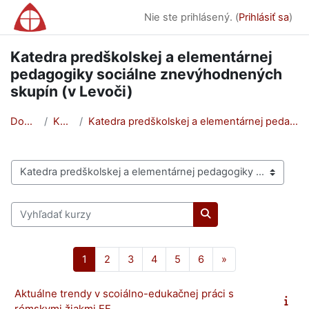
Preskočiť na hlavný obsah
Nie ste prihlásený. (
Prihlásiť sa
)
Katedra predškolskej a elementárnej
pedagogiky sociálne znevýhodnených
skupín (v Levoči)
Domov
Kurzy
Katedra predškolskej a elementárnej pedagogiky soc...
Kategórie kurzov
Vyhľadať kurzy
Vyhľadať kurzy
Strana 1
Strana 2
Strana 3
Strana 4
Strana 5
Strana 6
Ďalšia stránka
1
2
3
4
5
6
»
Aktuálne trendy v scoiálno-edukačnej práci s
rómskymi žiakmi EF