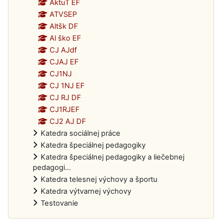
AktuT EF
ATVSEP
Altšk DF
Al ško EF
CJ AJdf
CJAJ EF
CJ1NJ
CJ 1NJ EF
CJ RJ DF
CJ1RJEF
CJ2 AJ DF
Katedra sociálnej práce
Katedra špeciálnej pedagogiky
Katedra špeciálnej pedagogiky a liečebnej
pedagogi...
Katedra telesnej výchovy a športu
Katedra výtvarnej výchovy
Testovanie