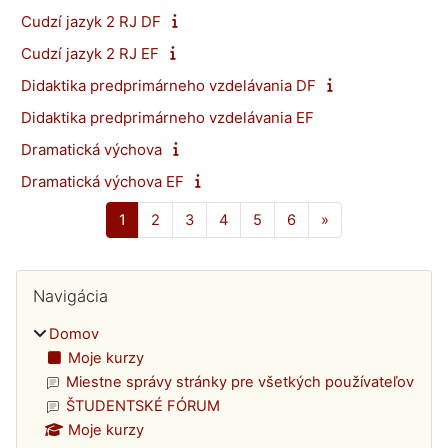
Cudzí jazyk 2 RJ DF
Cudzí jazyk 2 RJ EF
Didaktika predprimárneho vzdelávania DF
Didaktika predprimárneho vzdelávania EF
Dramatická výchova
Dramatická výchova EF
Strana 1
Strana 2
Strana 3
Strana 4
Strana 5
Strana 6
Ďalšia stránka
1
2
3
4
5
6
»
Bloky
Preskočiť Navigácia
Navigácia
Domov
Moje kurzy
Miestne správy stránky pre všetkých používateľov
ŠTUDENTSKÉ FÓRUM
Moje kurzy