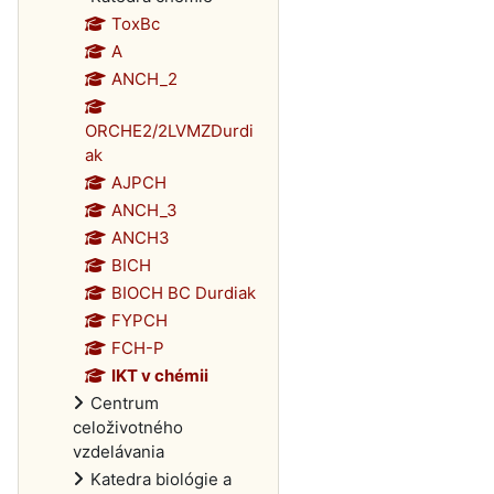
ToxBc
A
ANCH_2
ORCHE2/2LVMZDurdi
ak
AJPCH
ANCH_3
ANCH3
BICH
BIOCH BC Durdiak
FYPCH
FCH-P
IKT v chémii
Centrum
celoživotného
vzdelávania
Katedra biológie a