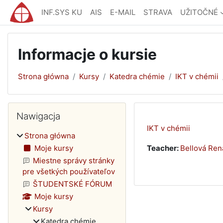
Przejdź do głównej zawartości
INF.SYS KU
AIS
E-MAIL
STRAVA
UŽITOČNÉ
Informacje o kursie
Strona główna
Kursy
Katedra chémie
IKT v chémii
Bloki
Pomiń Nawigacja
Nawigacja
IKT v chémii
Strona główna
Moje kursy
Teacher:
Bellová Ren
Miestne správy stránky
pre všetkých používateľov
ŠTUDENTSKÉ FÓRUM
Moje kursy
Kursy
Katedra chémie