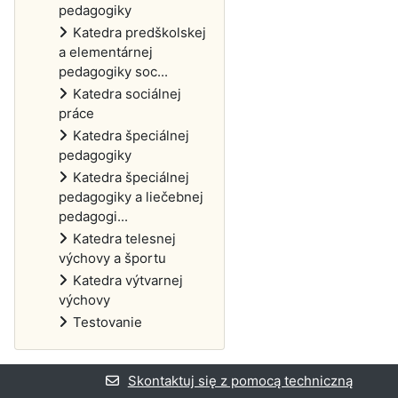
pedagogiky
Katedra predškolskej
a elementárnej
pedagogiky soc...
Katedra sociálnej
práce
Katedra špeciálnej
pedagogiky
Katedra špeciálnej
pedagogiky a liečebnej
pedagogi...
Katedra telesnej
výchovy a športu
Katedra výtvarnej
výchovy
Testovanie
Skontaktuj się z pomocą techniczną