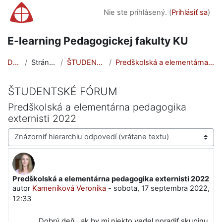
Preskočiť na hlavný obsah
Nie ste prihlásený. (
Prihlásiť sa
)
E-learning Pedagogickej fakulty KU
Domov
Stránky portálu
ŠTUDENTSKÉ FÓRUM
Predškolská a elementárna pedagogika externisti 2022
ŠTUDENTSKÉ FÓRUM
Predškolská a elementárna pedagogika
externisti 2022
Mód zobrazenia
Predškolská a elementárna pedagogika externisti 2022
Počet odpovedí: 2
autor
Kameníková Veronika
-
sobota, 17 septembra 2022,
12:33
Dobrý deň , ak by mi niekto vedel poradiť skupinu