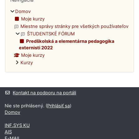
Domov
Moje kurzy
Miestne správy stránky pre všetkých používateľov
ŠTUDENTSKÉ FÓRUM
Predškolská a elementárna pedagogika
externisti 2022
Moje kurzy
Kurzy
Dodatočné bloky
Kontakt na podporu na portáli
Nie ste prihlásený. (
Prihlásiť sa
)
Domov
INF.SYS KU
AIS
E-MAIL