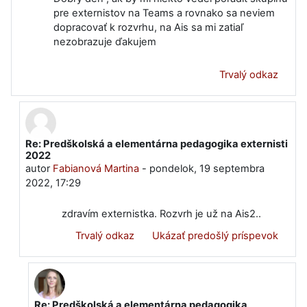
pre externistov na Teams a rovnako sa neviem
dopracovať k rozvrhu, na Ais sa mi zatiaľ
nezobrazuje ďakujem
Trvalý odkaz
Re: Predškolská a elementárna pedagogika externisti
V odpovedi na Kameníková Veronika
2022
autor
Fabianová Martina
-
pondelok, 19 septembra
2022, 17:29
zdravím externistka. Rozvrh je už na Ais2..
Trvalý odkaz
Ukázať predošlý príspevok
Re: Predškolská a elementárna pedagogika
V odpovedi na Fabianová Martina