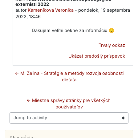
externisti 2022
autor
Kameníková Veronika
-
pondelok, 19 septembra
2022, 18:46
Ďakujem veľmi pekne za informáciu 🙂
Trvalý odkaz
Ukázať predošlý príspevok
← M. Zelina - Stratégie a metódy rozvoja osobnosti
dieťaťa
← Miestne správy stránky pre všetkých 
používateľov
Jump to activity
Bloky
Preskočiť Navigácia
Navigácia