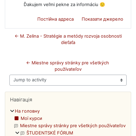
Ďakujem veľmi pekne za informáciu 🙂
Постійна адреса
Показати джерело
← M. Zelina - Stratégie a metódy rozvoja osobnosti
dieťaťa
← Miestne správy stránky pre všetkých 
používateľov
Jump to activity
Блоки
Пропустити Навігація
Навігація
На головну
Мої курси
Miestne správy stránky pre všetkých používateľov
ŠTUDENTSKÉ FÓRUM