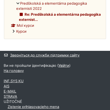
Predškolská a elementárna pedagogika
externisti 2022
Re: Predškolská a elementárna pedagogika
externist...
Мої курси
Курси
Додаткові блоки
Зверніться до служби підтримки сайту
Ви не пройшли ідентифікацію (
Увійти
)
На головну
INF.SYS KU
AIS
E-MAIL
STRAVA
UŽITOČNÉ
Zistenie prihlasovacieho mena