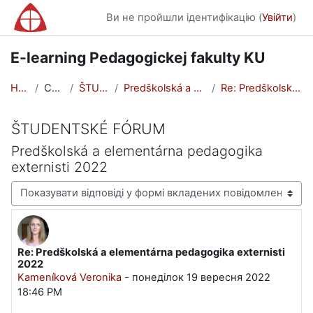
Перейти до головного вмісту
Ви не пройшли ідентифікацію (
Увійти
)
E-learning Pedagogickej fakulty KU
На головну
Сторінки сайту
ŠTUDENTSKÉ FÓRUM
Predškolská a elementárna pedagogika externisti 2022
Re: Predškolská a elementárna pedagogika externist...
ŠTUDENTSKÉ FÓRUM
Predškolská a elementárna pedagogika
externisti 2022
Тип показу
Re: Predškolská a elementárna pedagogika externisti
Кількість відповідей: 0
2022
Kameníková Veronika
-
понеділок 19 вересня 2022
18:46 PM