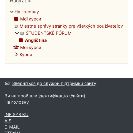
Навігація
На головну
Мої курси
Miestne správy stránky pre všetkých používateľov
ŠTUDENTSKÉ FÓRUM
Angličtina
Мої курси
Курси
Додаткові блоки
Зверніться до служби підтримки сайту
Ви не пройшли ідентифікацію (
Увійти
)
На головну
INF.SYS KU
AIS
E-MAIL