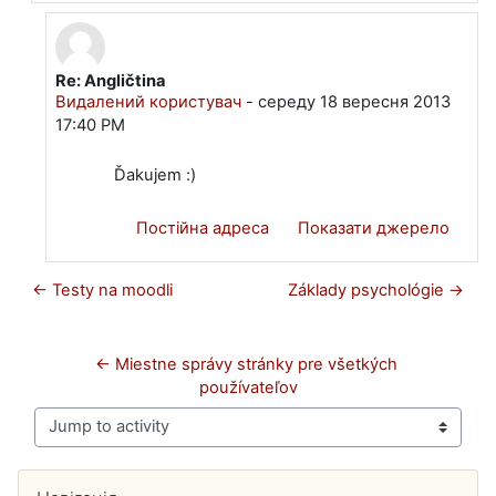
Re: Angličtina
У відповідь на Rojček Michal
Видалений користувач
-
середу 18 вересня 2013
17:40 PM
Ďakujem :)
Постійна адреса
Показати джерело
← Testy na moodli
Základy psychológie →
← Miestne správy stránky pre všetkých 
používateľov
Jump to activity
Блоки
Пропустити Навігація