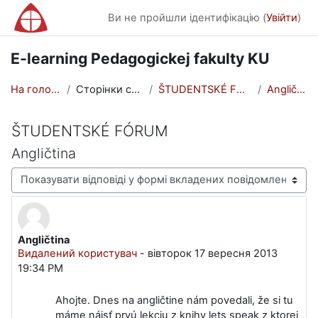
Перейти до головного вмісту
Ви не пройшли ідентифікацію (
Увійти
)
E-learning Pedagogickej fakulty KU
На головну
Сторінки сайту
ŠTUDENTSKÉ FÓRUM
Angličtina
ŠTUDENTSKÉ FÓRUM
Angličtina
Тип показу
Angličtina
Кількість відповідей: 2
Видалений користувач
-
вівторок 17 вересня 2013
19:34 PM
Ahojte. Dnes na angličtine nám povedali, že si tu
máme nájsť prvú lekciu z knihy lets speak z ktorej