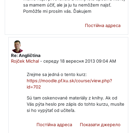
sa mamem účiť, ale ja ju tu nemôžem najsť.
Pomôžťe mi prosím vás. Ďakujem
Постійна адреса
Re: Angličtina
У відповідь на Видалений користувач
Rojček Michal
-
середу 18 вересня 2013 09:04 AM
Zrejme sa jedná o tento kurz:
https://moodle.pf.ku.sk/course/view.php?
id=702
Sú tam oskenované materiály z knihy. Ak od
Vás pýta heslo pre zápis do tohto kurzu, musíte
si ho vypýtať od učiteľa.
Постійна адреса
Показати джерело